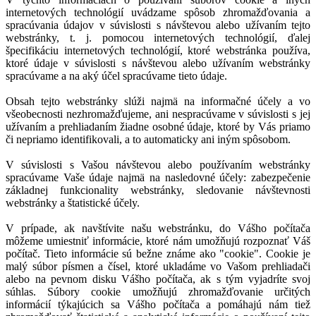
internetových technológií uvádzame spôsob zhromažďovania a
spracúvania údajov v súvislosti s návštevou alebo užívaním tejto
webstránky, t. j. pomocou internetových technológií, ďalej
špecifikáciu internetových technológií, ktoré webstránka používa,
ktoré údaje v súvislosti s návštevou alebo užívaním webstránky
spracúvame a na aký účel spracúvame tieto údaje.
Obsah tejto webstránky slúži najmä na informačné účely a vo
všeobecnosti nezhromažďujeme, ani nespracúvame v súvislosti s jej
užívaním a prehliadaním žiadne osobné údaje, ktoré by Vás priamo
či nepriamo identifikovali, a to automaticky ani iným spôsobom.
V súvislosti s Vašou návštevou alebo používaním webstránky
spracúvame Vaše údaje najmä na nasledovné účely: zabezpečenie
základnej funkcionality webstránky, sledovanie návštevnosti
webstránky a štatistické účely.
V prípade, ak navštívite našu webstránku, do Vášho počítača
môžeme umiestniť informácie, ktoré nám umožňujú rozpoznať Váš
počítač. Tieto informácie sú bežne známe ako "cookie". Cookie je
malý súbor písmen a čísel, ktoré ukladáme vo Vašom prehliadači
alebo na pevnom disku Vášho počítača, ak s tým vyjadríte svoj
súhlas. Súbory cookie umožňujú zhromažďovanie určitých
informácií týkajúcich sa Vášho počítača a pomáhajú nám tiež