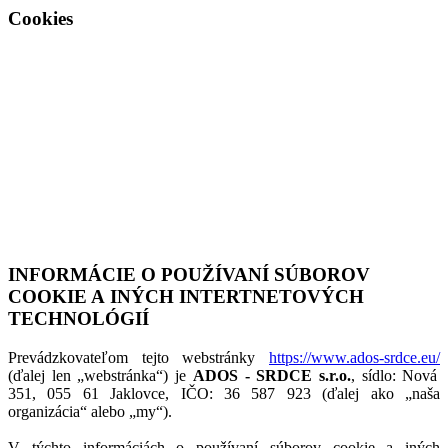
Cookies
INFORMÁCIE O POUŽÍVANÍ SÚBOROV
COOKIE A INÝCH INTERTNETOVÝCH
TECHNOLÓGIÍ
Prevádzkovateľom tejto webstránky
https://www.ados-srdce.eu/
(ďalej len „webstránka“) je
ADOS - SRDCE s.r.o.
, sídlo: Nová
351, 055 61 Jaklovce, IČO: 36 587 923 (ďalej ako „naša
organizácia“ alebo „my“).
V týchto informáciách o používaní súborov cookie a iných