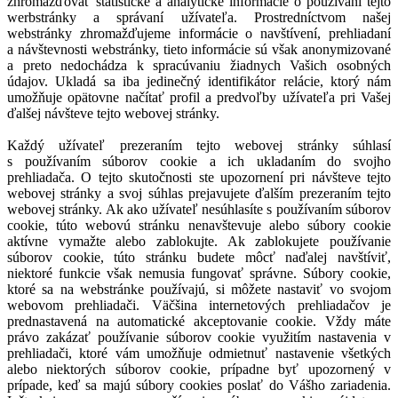
zhromažďovať štatistické a analytické informácie o používaní tejto
werbstránky a správaní užívateľa. Prostredníctvom našej
webstránky zhromažďujeme informácie o navštívení, prehliadaní
a návštevnosti webstránky, tieto informácie sú však anonymizované
a preto nedochádza k spracúvaniu žiadnych Vašich osobných
údajov. Ukladá sa iba jedinečný identifikátor relácie, ktorý nám
umožňuje opätovne načítať profil a predvoľby užívateľa pri Vašej
ďalšej návšteve tejto webovej stránky.
Každý užívateľ prezeraním tejto webovej stránky súhlasí
s používaním súborov cookie a ich ukladaním do svojho
prehliadača. O tejto skutočnosti ste upozornení pri návšteve tejto
webovej stránky a svoj súhlas prejavujete ďalším prezeraním tejto
webovej stránky. Ak ako užívateľ nesúhlasíte s používaním súborov
cookie, túto webovú stránku nenavštevuje alebo súbory cookie
aktívne vymažte alebo zablokujte. Ak zablokujete používanie
súborov cookie, túto stránku budete môcť naďalej navštíviť,
niektoré funkcie však nemusia fungovať správne. Súbory cookie,
ktoré sa na webstránke používajú, si môžete nastaviť vo svojom
webovom prehliadači. Väčšina internetových prehliadačov je
prednastavená na automatické akceptovanie cookie. Vždy máte
právo zakázať používanie súborov cookie využitím nastavenia v
prehliadači, ktoré vám umožňuje odmietnuť nastavenie všetkých
alebo niektorých súborov cookie, prípadne byť upozornený v
prípade, keď sa majú súbory cookies poslať do Vášho zariadenia.