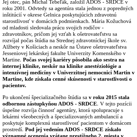
Jej otec, pán Michal Tebeľák, založil ADOS - SRDCE v
roku 2001. Odvtedy sa agentúra stala jednou z popredných
inštitúcií v okrese Gelnica poskytujúcich zdravotnú
starostlivosť v domácich podmienkach. Mária Kožuchová
od mladosti sledovala prácu svojich rodičov -
zdravotníkov, pričom jej vzťah k ošetrovateľstvu sa
rozvíjal počas štúdia na Strednej zdravotníckej škole sv.
Alžbety v Košiciach a neskôr na Ústave ošetrovateľstva
Jesseniovej lekárskej fakulte Univerzity Komenského v
Martine.
Počas svojej kariéry pôsobila ako sestra na
internej klinike, neskôr na klinike anestéziológie a
intenzívnej medicíny v Univerzitnej nemocnici Martin v
Martine, kde získala cenné skúsenosti v starostlivosti o
pacientov.
Po ukončení špecializačného štúdia sa
v roku 2015 stala
odbornou zástupkyňou ADOS - SRDCE
. V tejto pozícii
úspešne rozvíja činnosť agentúry, ktorá spolupracuje s
lekármi všeobecných a špecializovaných ambulancií a
poskytuje komplexnú starostlivosť pacientom v domácom
prostredí.
Pod jej vedením ADOS - SRDCE získalo
významné ocenenia vrátane prestížneho 2. miesta v