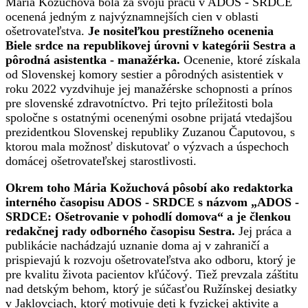
Mária Kožuchová bola za svoju prácu v ADOS - SRDCE
ocenená jedným z najvýznamnejších cien v oblasti
ošetrovateľstva.
Je nositeľkou prestížneho ocenenia
Biele srdce na republikovej úrovni v kategórii Sestra a
pôrodná asistentka - manažérka.
Ocenenie, ktoré získala
od Slovenskej komory sestier a pôrodných asistentiek
v
roku 2022 vyzdvihuje jej manažérske schopnosti a prínos
pre slovenské zdravotníctvo. Pri tejto príležitosti bola
spoločne s ostatnými ocenenými osobne prijatá vtedajšou
prezidentkou Slovenskej republiky Zuzanou Čaputovou, s
ktorou mala možnosť diskutovať o výzvach a úspechoch
domácej ošetrovateľskej starostlivosti.
Okrem toho Mária Kožuchová pôsobí ako redaktorka
interného časopisu ADOS - SRDCE s názvom „ADOS -
SRDCE: Ošetrovanie v pohodlí domova“ a je členkou
redakčnej rady odborného časopisu Sestra.
Jej práca a
publikácie nachádzajú uznanie doma aj v zahraničí a
prispievajú k rozvoju ošetrovateľstva ako odboru, ktorý je
pre kvalitu života pacientov kľúčový. Tiež prevzala záštitu
nad detským behom, ktorý je súčasťou Ružínskej desiatky
v Jaklovciach, ktorý motivuje deti k fyzickej aktivite a