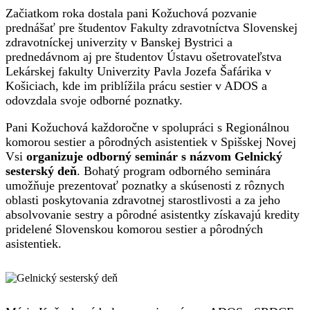
Začiatkom roka dostala pani Kožuchová pozvanie
prednášať pre študentov Fakulty zdravotníctva Slovenskej
zdravotníckej univerzity v Banskej Bystrici a
prednedávnom aj pre študentov
Ústavu ošetrovateľstva
Lekárskej fakulty Univerzity Pavla Jozefa Šafárika v
Košiciach
, kde im priblížila prácu sestier v ADOS a
odovzdala svoje odborné poznatky.
Pani Kožuchová každoročne v spolupráci s Regionálnou
komorou sestier a pôrodných asistentiek v Spišskej Novej
Vsi
organizuje odborný seminár s názvom Gelnický
sesterský deň
. Bohatý program odborného seminára
umožňuje prezentovať poznatky a skúsenosti z rôznych
oblasti poskytovania zdravotnej starostlivosti a za jeho
absolvovanie sestry a pôrodné asistentky získavajú kredity
pridelené Slovenskou komorou sestier a pôrodných
asistentiek.