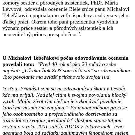
komory sestier a pôrodných asistentiek, PhDr. Mária
Lévyová, odovzdala ocenenie Biele srdce pánu Michalovi
Tebeľákovi a popriala mu veľa úspechov a zdravia v jeho
ďalšej práci. Okrem toho pani prezidentka vyzdvihla
význam práce sestier a pôrodných asistentiek a ich
neoceniteľný prínos pre spoločnosť.
O Michalovi Tebeľákovi počas odovzdávania ocenenia
povedali toto:
“
Pred 40 rokmi ako 20 ročný o sebe
napísal: „Už ako žiak ZDŠ som túžil stať sa zdravotníkom.
Toto povolanie ma zvlášť priťahovalo svojou ľud
kosťou. Prihlásil som sa na zdravotnícku školu v Levoči,
kde ma prijali. Naďalej cítim k svojmu povolaniu hlboký
vzťah. Mojím životným cieľom je vykonávať povolanie,
ktoré ma nesmierne zaujíma.“ Po mnohoročnom procese
jeho osobnostného a profesionálneho dozrievania sa
rozhodol vo svojom povolaní ísť vlastnou samostatnou
cestou a v roku 2001 založil ADOS v Jaklovciach. Jeho
agentúra bola od začiatku zaujímavým fenoménom nielen