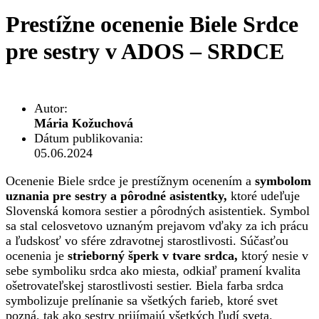
Prestížne ocenenie Biele Srdce
pre sestry v ADOS – SRDCE
Autor:
Mária Kožuchová
Dátum publikovania:
05.06.2024
Ocenenie Biele srdce je prestížnym ocenením a
symbolom
uznania pre sestry a pôrodné asistentky,
ktoré udeľuje
Slovenská komora sestier a pôrodných asistentiek. Symbol
sa stal celosvetovo uznaným prejavom vďaky za ich prácu
a ľudskosť vo sfére zdravotnej starostlivosti. Súčasťou
ocenenia je
strieborný šperk v tvare srdca,
ktorý nesie v
sebe symboliku srdca ako miesta, odkiaľ pramení kvalita
ošetrovateľskej starostlivosti sestier. Biela farba srdca
symbolizuje prelínanie sa všetkých farieb, ktoré svet
pozná, tak ako sestry prijímajú všetkých ľudí sveta.