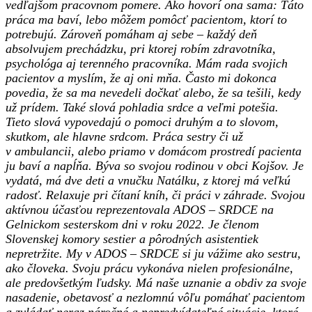
vedľajšom pracovnom pomere. Ako hovorí ona sama: Táto
práca ma baví, lebo môžem pomôcť pacientom, ktorí to
potrebujú. Zároveň pomáham aj sebe – každý deň
absolvujem prechádzku, pri ktorej robím zdravotníka,
psychológa aj terenného pracovníka. Mám rada svojich
pacientov a myslím, že aj oni mňa. Často mi dokonca
povedia, že sa ma nevedeli dočkať alebo, že sa tešili, kedy
už prídem. Také slová pohladia srdce a veľmi potešia.
Tieto slová vypovedajú o pomoci druhým a to slovom,
skutkom, ale hlavne srdcom. Práca sestry či už
v ambulancii, alebo priamo v domácom prostredí pacienta
ju baví a napĺňa. Býva so svojou rodinou v obci Kojšov. Je
vydatá, má dve deti a vnučku Natálku, z ktorej má veľkú
radosť. Relaxuje pri čítaní kníh, či práci v záhrade. Svojou
aktívnou účasťou reprezentovala ADOS – SRDCE na
Gelnickom sesterskom dni v roku 2022. Je členom
Slovenskej komory sestier a pôrodných asistentiek
nepretržite. My v ADOS – SRDCE si ju vážime ako sestru,
ako človeka. Svoju prácu vykonáva nielen profesionálne,
ale predovšetkým ľudsky. Má naše u
znanie a obdiv za svoje
nasadenie, obetavosť a nezlomnú vôľu pomáhať pacientom