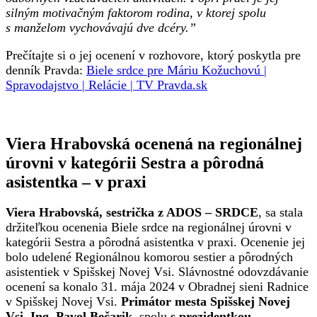
silným motivačným faktorom rodina, v ktorej spolu
s manželom vychovávajú dve dcéry.”
Prečítajte si o jej ocenení v rozhovore, ktorý poskytla pre
denník Pravda:
Biele srdce pre Máriu Kožuchovú |
Spravodajstvo | Relácie | TV Pravda.sk
Viera Hrabovská ocenená na regionálnej
úrovni v kategórii Sestra a pôrodná
asistentka – v praxi
Viera Hrabovská, sestrička z ADOS – SRDCE
, sa stala
držiteľkou ocenenia Biele srdce na regionálnej úrovni v
kategórii Sestra a pôrodná asistentka v praxi. Ocenenie jej
bolo udelené Regionálnou komorou sestier a pôrodných
asistentiek v Spišskej Novej Vsi. Slávnostné odovzdávanie
ocenení sa konalo 31. mája 2024 v Obradnej sieni Radnice
v Spišskej Novej Vsi.
Primátor mesta Spišskej Novej
Vsi, Ing. Pavol Bečarik,
spolu
s prezidentkou