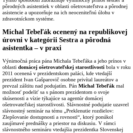
Týmto spôsobom zdôrazňuje výnimočný prínos sestier a
pôrodných asistentiek v oblasti ošetrovateľstva a pôrodnej
asistencie a upozorňuje na ich neoceniteľnú úlohu v
zdravotníckom systéme.
Michal Tebeľák ocenený na republikovej
úrovni v kategórii Sestra a pôrodná
asistentka – v praxi
Výnimočná práca pána Michala Tebeľáka a jeho prínos v
oblasti
domácej ošetrovateľskej starostlivosti
bola v roku
2011 ocenená v prezidentskom paláci, kde vtedajší
prezident Ivan Gašparovič osobne privítal laureátov a
prevzal záštitu nad podujatím. Pán
Michal Tebeľák
mal
možnosť podeliť sa s pánom prezidentom o svoje
skúsenosti a vízie týkajúce sa agentúr domácej
ošetrovateľskej starostlivosti. Slávnostné podujatie uzavrel
slávnostný seminár na tému „Preklenutie rozdielov:
Zlepšovanie dostupnosti a rovnosti“, ktorý ponúkol
zaujímavé prednášky a priestor na diskusiu. V rámci
slávnostného semináru vtedajšia prezidentka Slovenskej