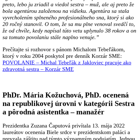
preto, lebo ju zriadil a viedol sestra – muž, ale aj preto že
bola agentúrou založenou na vidieku. Agentúra sa stala
vyvrcholením splneného profesionálneho sna, ktorý si ako
20 ročný stanovil. O tom, že sa mu plne venoval svedčí to,
že od chvíle, kedy napísal túto vetu uplynulo 38 rokov a on
sa tomuto povolaniu stále naplno venuje.”
Prečítajte si rozhovor s pánom Michalom Tebeľákom,
ktorý v roku 2004 poskytol pre denník Korzár SME:
POVOLANIE – Michal Tebeľák z Jakloviec pracuje ako
zdravotná sestra – Korzár SME
PhDr. Mária Kožuchová, PhD. ocenená
na republikovej úrovni v kategórii Sestra
a pôrodná asistentka – manažér
Prezidentka Zuzana Čaputová privítala 13. mája 2022
laureátov ocenenia Biele srdce v prezidentskom paláci a
prevzala záštitu nad týmto významným podujatím. Jednou