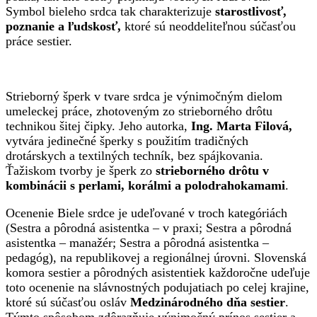
Symbol bieleho srdca tak charakterizuje
starostlivosť,
poznanie a ľudskosť,
ktoré sú neoddeliteľnou súčasťou
práce sestier.
Strieborný šperk v tvare srdca je výnimočným dielom
umeleckej práce, zhotoveným zo strieborného drôtu
technikou šitej čipky. Jeho autorka,
Ing. Marta Filová,
vytvára jedinečné šperky s použitím tradičných
drotárskych a textilných techník, bez spájkovania.
Ťažiskom tvorby je šperk zo
strieborného drôtu v
kombinácii s perlami, korálmi a polodrahokamami
.
Ocenenie Biele srdce je udeľované v troch kategóriách
(Sestra a pôrodná asistentka – v praxi; Sestra a pôrodná
asistentka – manažér; Sestra a pôrodná asistentka –
pedagóg),
na republikovej a regionálnej úrovni. Slovenská
komora sestier a pôrodných asistentiek každoročne udeľuje
toto ocenenie na slávnostných podujatiach po celej krajine,
ktoré sú súčasťou osláv
Medzinárodného dňa sestier
.