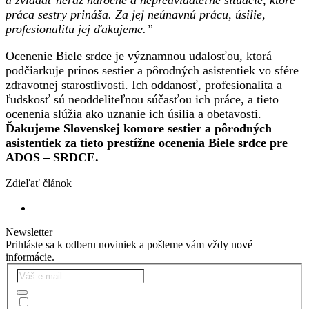
a zvládať neraz náročné a nepredvídateľné situácie, ktoré
práca sestry prináša. Za jej neúnavnú prácu, úsilie,
profesionalitu jej ďakujeme.”
Ocenenie Biele srdce je významnou udalosťou, ktorá
podčiarkuje prínos sestier a pôrodných asistentiek vo sfére
zdravotnej starostlivosti. Ich oddanosť, profesionalita a
ľudskosť sú neoddeliteľnou súčasťou ich práce, a tieto
ocenenia slúžia ako uznanie ich úsilia a obetavosti.
Ďakujeme Slovenskej komore sestier a pôrodných
asistentiek za tieto prestížne ocenenia Biele srdce pre
ADOS – SRDCE.
Zdieľať článok
Newsletter
Prihláste sa k odberu noviniek a pošleme vám vždy nové
informácie.