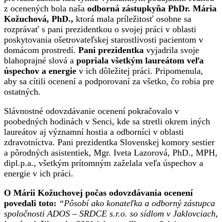
z ocenených bola naša
odborná zástupkyňa PhDr. Mária
Kožuchová, PhD.,
ktorá mala príležitosť osobne sa
rozprávať s pani prezidentkou o svojej práci v oblasti
poskytovania ošetrovateľskej starostlivosti pacientom v
domácom prostredí.
Pani prezidentka
vyjadrila svoje
blahoprajné slová a
popriala všetkým laureátom veľa
úspechov a energie
v ich dôležitej práci. Pripomenula,
aby sa cítili ocenení a podporovaní za všetko, čo robia pre
ostatných.
Slávnostné odovzdávanie ocenení pokračovalo v
poobedných hodinách v Senci, kde sa stretli okrem iných
laureátov aj významní hostia a odborníci v oblasti
zdravotníctva. Pani prezidentka Slovenskej komory sestier
a pôrodných asistentiek, Mgr. Iveta Lazorová, PhD., MPH,
dipl.p.a., všetkým prítomným zaželala veľa úspechov a
energie v ich práci.
O Márii Kožuchovej počas odovzdávania ocenení
povedali toto:
“Pôsobí ako konateľka a odborný zástupca
spoločnosti ADOS – SRDCE s.r.o. so sídlom v Jaklovciach,