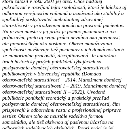
ktorú založil v roku 2001 jej otec. Chce naďalej
pokračovať v rozvíjaní tejto spoločnosti, ktorá je laickou aj
odbornou verejnosťou vnímaná a uznávaná ako stabilný a
spoľahlivý poskytovateľ ambulantnej zdravotnej
starostlivosti v prirodzenom domácom prostredí pacientov.
Na prvom mieste v jej práci je pomoc pacientom a ich
príbuzným, preto aj svoju prácu nevníma ako povinnosť,
ale predovšetkým ako poslanie. Okrem manažovania
spoločnosti navštevuje tiež pacientov v ich domácnostiach.
Je mimoriadne pracovitá, disciplinovaná. Je autorkou
troch historicky prvých publikácií týkajúcich sa
poskytovania domácej ošetrovateľskej starostlivosti
publikovaných v Slovenskej republike (Domáca
ošetrovateľská starostlivosť – 2014, Manažment domácej
ošetrovateľskej starostlivosti I – 2019, Manažment domácej
ošetrovateľskej starostlivosti II – 2022). Uvedené
publikácie ponúkajú teoretický a praktický prehľad
poskytovania domácej ošetrovateľskej starostlivosti, čím
prispievajú k odbornému rastu a profesionálnej príprave
sestier. Okrem toho sa neustále vzdeláva formou
samoštúdia, ale tiež aktívnou aj pasívnou účasťou na
odborných vzdelávacích aktivitách. Popri práci je jej