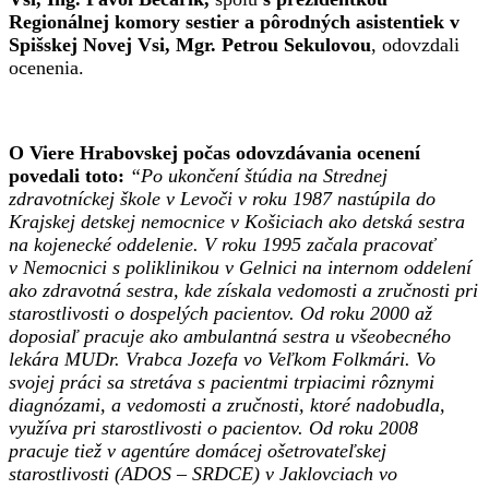
Regionálnej komory sestier a pôrodných asistentiek v
Spišskej Novej Vsi, Mgr. Petrou Sekulovou
, odovzdali
ocenenia.
O Viere Hrabovskej počas odovzdávania ocenení
povedali toto:
“Po ukončení štúdia na Strednej
zdravotníckej škole v Levoči v roku 1987 nastúpila do
Krajskej detskej nemocnice v Košiciach ako detská sestra
na kojenecké oddelenie. V roku 1995 začala pracovať
v Nemocnici s poliklinikou v Gelnici na internom oddelení
ako zdravotná sestra, kde získala vedomosti a zručnosti pri
starostlivosti o dospelých pacientov. Od roku 2000 až
doposiaľ pracuje ako ambulantná sestra u všeobecného
lekára MUDr. Vrabca Jozefa vo Veľkom Folkmári. Vo
svojej práci sa stretáva s pacientmi trpiacimi rôznymi
diagnózami, a vedomosti a zručnosti, ktoré nadobudla,
využíva pri starostlivosti o pacientov. Od roku 2008
pracuje tiež v agentúre domácej ošetrovateľskej
starostlivosti (ADOS – SRDCE) v Jaklovciach vo